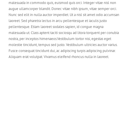
malesuada in commodo quis, euismod quis orci. Integer vitae nisl non
augue ullamcorper blandit. Donec vitae nibh ipsum, vitae semper orci.
Nunc sed elit in nulla auctor imperdiet. Ut a nisl sit amet odio accumsan
laoreet. Sed pharetra lectus in arcu pellentesque et iaculis justo
pellentesque. Etiam laoreet sodales sapien, id congue magna
malesuada ut. Class aptent taciti sociosqu ad litora torquent per conubia
nostra, per inceptos himenaeos.Vestibulum tortor nisi, egestas eget
molestie tincidunt, tempus sed justo. Vestibulum ultricies auctor varius.
Fusce consequat tincidunt dui, ac adipiscing turpis adipiscing pulvinar.
Aliquam erat volutpat. Vivamus eleifend rhoncus nulla in laoreet.