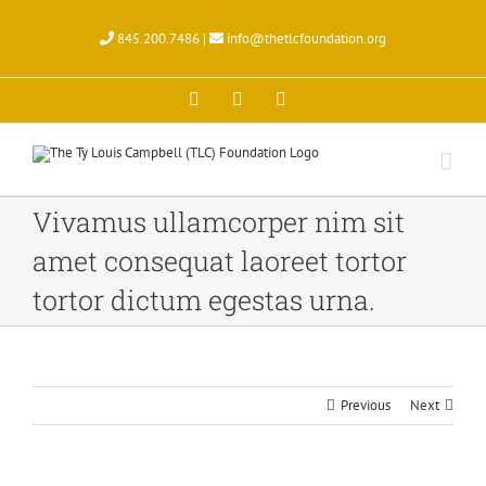
Skip
to
845.200.7486 |
info@thetlcfoundation.org
content
X
Facebook
Instagram
Vivamus ullamcorper nim sit
amet consequat laoreet tortor
tortor dictum egestas urna.
Previous
Next