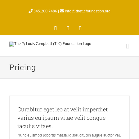
Skip
to
845.200.7486 |
info@thetlcfoundation.org
content
X
Facebook
Instagram
Pricing
Curabitur eget leo at velit imperdiet
varius eu ipsum vitae velit congue
iaculis vitaes.
Nunc euismod lobortis massa, id sollicitudin augue auctor vel.