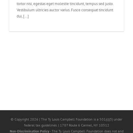
tortor nisi, egestas eget molestie tincidunt, tempus sed justo.
Vestibulum ultricies auctor varius. Fusce consequat tincidunt
dui, [...]
© Copyright
2026 | The Ty Louis Campbell Foundation is a 501(c)(3) under
federal tax guidelines. | 1787 Route 6 Carmel, NY 10512
Non-Discrimination Policy
- The Ty Louis Campbell Foundation does not and