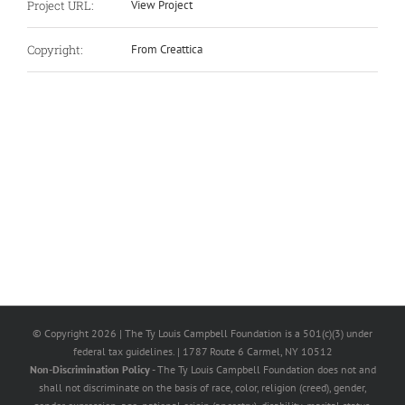
Project URL:
View Project
Copyright:
From Creattica
© Copyright
2026 | The Ty Louis Campbell Foundation is a 501(c)(3) under
federal tax guidelines. | 1787 Route 6 Carmel, NY 10512
Non-Discrimination Policy
- The Ty Louis Campbell Foundation does not and
shall not discriminate on the basis of race, color, religion (creed), gender,