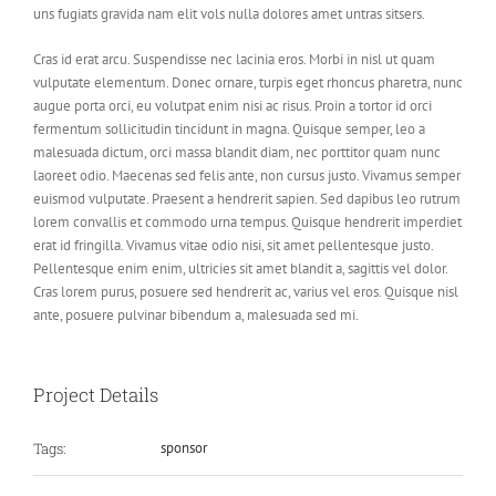
uns fugiats gravida nam elit vols nulla dolores amet untras sitsers.
Cras id erat arcu. Suspendisse nec lacinia eros. Morbi in nisl ut quam
vulputate elementum. Donec ornare, turpis eget rhoncus pharetra, nunc
augue porta orci, eu volutpat enim nisi ac risus. Proin a tortor id orci
fermentum sollicitudin tincidunt in magna. Quisque semper, leo a
malesuada dictum, orci massa blandit diam, nec porttitor quam nunc
laoreet odio. Maecenas sed felis ante, non cursus justo. Vivamus semper
euismod vulputate. Praesent a hendrerit sapien. Sed dapibus leo rutrum
lorem convallis et commodo urna tempus. Quisque hendrerit imperdiet
erat id fringilla. Vivamus vitae odio nisi, sit amet pellentesque justo.
Pellentesque enim enim, ultricies sit amet blandit a, sagittis vel dolor.
Cras lorem purus, posuere sed hendrerit ac, varius vel eros. Quisque nisl
ante, posuere pulvinar bibendum a, malesuada sed mi.
Project Details
Tags:
sponsor